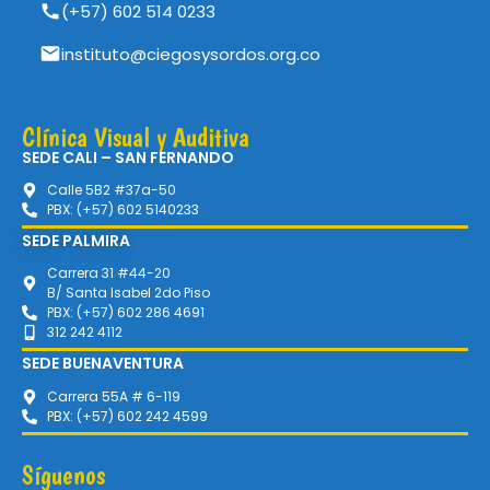
(+57) 602 514 0233
instituto@ciegosysordos.org.co
Clínica Visual y Auditiva
SEDE CALI – SAN FERNANDO
Calle 5B2 #37a-50
PBX: (+57) 602 5140233
SEDE PALMIRA
Carrera 31 #44-20
B/ Santa Isabel 2do Piso
PBX: (+57) 602 286 4691
312 242 4112
SEDE BUENAVENTURA
Carrera 55A # 6-119
PBX: (+57) 602 242 4599
Síguenos