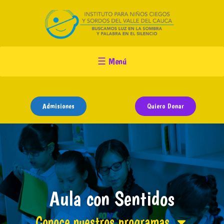
☰ Menú
Porque ayudarnos
Admisiones
Quiero Donar
Nosotros
Programas
Admisiones
Aula con Sentidos
Conoce nuestros programas