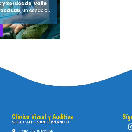
 y Sordos del Valle
Food Lab
, un espacio…
Clínica Visual y Auditiva
Síg
SEDE CALI – SAN FERNANDO
Calle 5B2 #37a-50