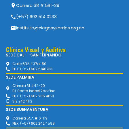
Carrera 38 # 5B1-39
(+57) 602 514 0233
instituto@ciegosysordos.org.co
Clínica Visual y Auditiva
SEDE CALI – SAN FERNANDO
Calle 5B2 #37a-50
PBX: (+57) 602 5140233
SEDE PALMIRA
Carrera 31 #44-20
B/ Santa Isabel 2do Piso
PBX: (+57) 602 286 4691
312 242 4112
SEDE BUENAVENTURA
Carrera 55A # 6-119
PBX: (+57) 602 242 4599