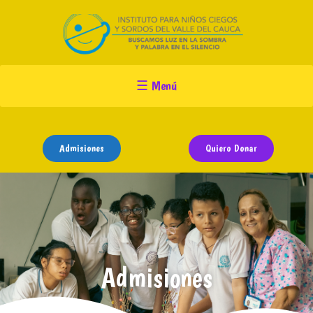
☰ Menú
Porque ayudarnos
Admisiones
Quiero Donar
Nosotros
Programas
Admisiones
Admisiones