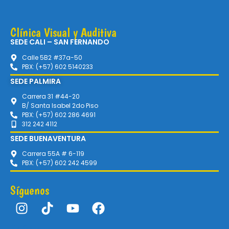
Clínica Visual y Auditiva
SEDE CALI – SAN FERNANDO
Calle 5B2 #37a-50
PBX: (+57) 602 5140233
SEDE PALMIRA
Carrera 31 #44-20
B/ Santa Isabel 2do Piso
PBX: (+57) 602 286 4691
312 242 4112
SEDE BUENAVENTURA
Carrera 55A # 6-119
PBX: (+57) 602 242 4599
Síguenos