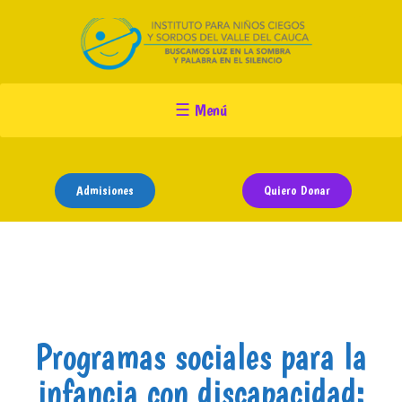
☰ Menú
Porque ayudarnos
Admisiones
Quiero Donar
Nosotros
Programas
Admisiones
Programas sociales para la
infancia con discapacidad: